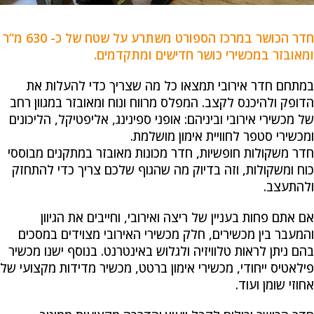
חדר הכושר במרכז הספורט משתרע על שטח של כ- 630 מ”ר
ומאובזר במכשירי כושר חדישים ומתקדמים.
במתחם חדר אירובי תמצאו כל מה שצריך כדי להעלות את
הדופק ולהיכנס לקצב. המפלס מרווח ונוח ומאובזר במגוון רחב
של מכשירי אירובי וביניהם: אופני ספינינג, אליפטיקל, הליכונים
ומכשירי סטפר לחוויית אימון מושלמת.
חדר משקולות חופשיות, חדר מכונות מאובזר במתקנים מבוססי
כוח ומשקולות, וזה בדיוק מה שהגוף שלכם צריך כדי להתחזק
ולהתעצב.
אם אתם פחות בעניין של ריצה ואירובי, וחייבים את הגיוון
והמעבר בין מכשירים, חלק מכשירי האירובי מצוידים במסכים
בהם ניתן לראות טלוויזיה ולגלוש באינטרנט. בנוסף ישנו מכשיר
פילאטיס ייחודי, מכשירי אימון ברטט, מכשיר מדידות מקצועי של
אחוזי שומן ועוד.