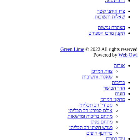
דרכי הגעה
צרו איתנו קשר
שאלות ותשובות
הצהרת נגישות
תקנון מרכז הספורט
Green Lime
© 2022 All rights reserved
Powered by
Web Owl
אודות
צוות המרכז
שאלות ותשובות
בריכות
חדר הכושר
חוגים
מתקני המרכז
סטודיו רב תכליתי‌
אולם ספורט רב תכליתי
מתחם בריכות ומדשאות‌
מתחם טניס‌
מגרש חיצוני רב תכליתי‌
כדורעף חופים‌
עוד במרכז