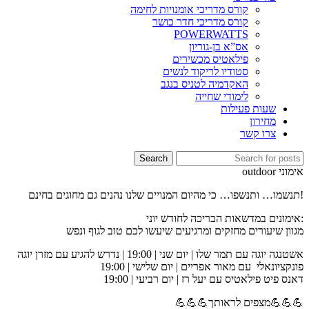
קורס מדריכי אומנויות לחימה
קורס מדריכי חדר כושר
POWERWATTS
אס”א בן-גוריון
פילאטיס מכשירים
סטודיו לריקוד לנשים
האקדמיה לטניס בנגב
לימודי שחייה
שעות פעילות
מחירון
צרו קשר
Search
אימוני outdoor
!תנשמו… ותנשפו… כי מהיום המנויים שלנו נהנים גם מחוגים בחינם
:אימונים במדשאות הבריכה לחודש יוני
מגוון שיעורים מחזקים ומרגיעים שיעשו לכם טוב לגוף ונפש
אשטנגה יוגה עם תמר שלו | יום שני | 19:00 | נדרש להגיע עם מזרן יוגה
פונקציונאלי עם מאור אפריים | יום שלישי | 19:00
דאנס פיט פילאטיס עם יעל רז | יום רביעי | 19:00
💪💪💪מצפים לראותך💪💪💪