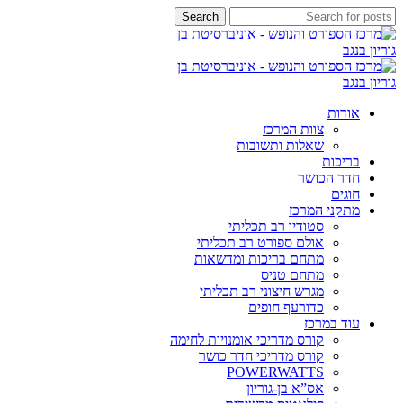
Search
אודות
צוות המרכז
שאלות ותשובות
בריכות
חדר הכושר
חוגים
מתקני המרכז
סטודיו רב תכליתי‌
אולם ספורט רב תכליתי
מתחם בריכות ומדשאות‌
מתחם טניס‌
מגרש חיצוני רב תכליתי‌
כדורעף חופים‌
עוד במרכז
קורס מדריכי אומנויות לחימה
קורס מדריכי חדר כושר
POWERWATTS
אס”א בן-גוריון